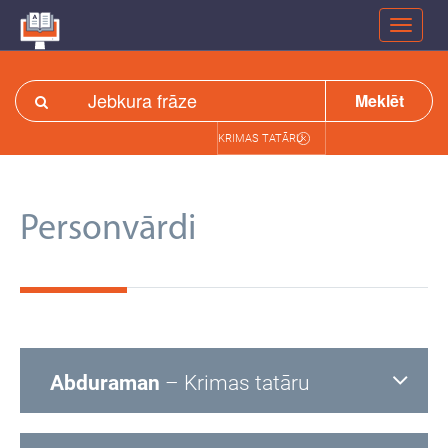
Meklēt
KRIMAS TATĀRU
Personvārdi
Abduraman
– Krimas tatāru