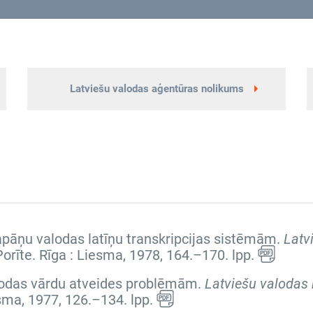
Latviešu valodas aģentūras nolikums
 japāņu valodas latīņu transkripcijas sistēmām.
Latv
 Porīte. Rīga : Liesma, 1978,
164.–170. lpp.
valodas vārdu atveides problēmām.
Latviešu valodas 
iesma, 1977,
126.–134. lpp.