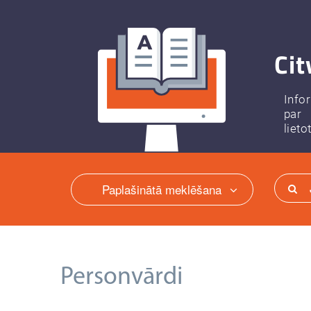
Cit
Info
par
lieto
Paplašinātā meklēšana
Personvārdi