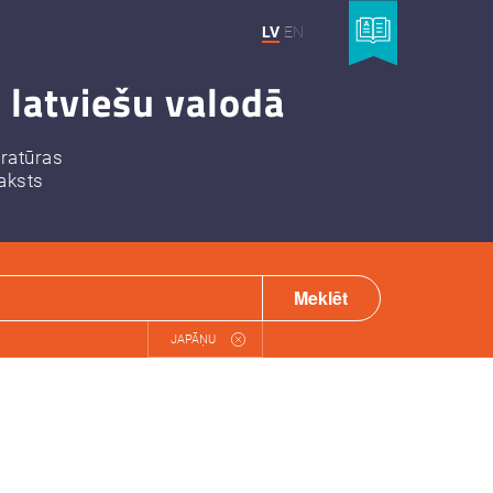
LV
EN
 latviešu valodā
eratūras
aksts
Meklēt
JAPĀŅU