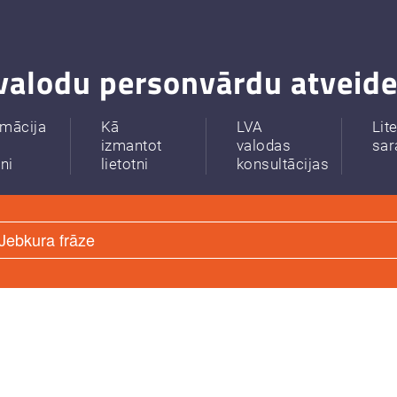
valodu personvārdu atveide
rmācija
Kā
LVA
Lit
izmantot
valodas
sar
tni
lietotni
konsultācijas