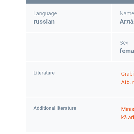
Language
Name
russian
Агла
Sex
fema
Literature
Grabis
Atb. 
Additional literature
Minis
kā ar