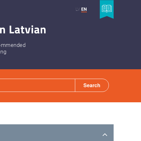
LV
EN
n Latvian
ommended
ing
Search