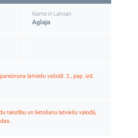
Name in Latvian
Aglaja
 pareizruna latviešu valodā
. 2., pap. izd.
u rakstību un lietošanu latviešu valodā,
odas.