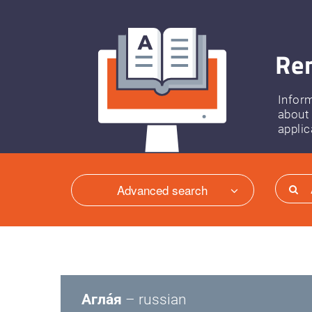
Ren
Infor
about
applic
Advanced search
Агла́я
– russian