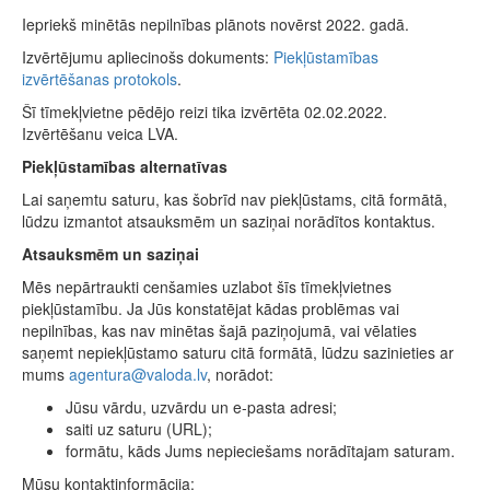
Iepriekš minētās nepilnības plānots novērst 2022. gadā.
Izvērtējumu apliecinošs dokuments:
Piekļūstamības
izvērtēšanas protokols
.
Šī tīmekļvietne pēdējo reizi tika izvērtēta 02.02.2022.
Izvērtēšanu veica LVA.
Piekļūstamības alternatīvas
Lai saņemtu saturu, kas šobrīd nav piekļūstams, citā formātā,
lūdzu izmantot atsauksmēm un saziņai norādītos kontaktus.
Atsauksmēm un saziņai
Mēs nepārtraukti cenšamies uzlabot šīs tīmekļvietnes
piekļūstamību. Ja Jūs konstatējat kādas problēmas vai
nepilnības, kas nav minētas šajā paziņojumā, vai vēlaties
saņemt nepiekļūstamo saturu citā formātā, lūdzu sazinieties ar
mums
agentura@valoda.lv
, norādot:
Jūsu vārdu, uzvārdu un e-pasta adresi;
saiti uz saturu (URL);
formātu, kāds Jums nepieciešams norādītajam saturam.
Mūsu kontaktinformācija: