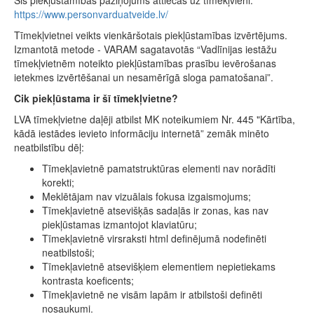
Šis piekļūstamības paziņojums attiecas uz tīmekļvieni:
https://www.personvarduatveide.lv/
Tīmekļvietnei veikts vienkāršotais piekļūstamības izvērtējums.
Izmantotā metode - VARAM sagatavotās “Vadlīnijas iestāžu
tīmekļvietnēm noteikto piekļūstamības prasību ievērošanas
ietekmes izvērtēšanai un nesamērīgā sloga pamatošanai”.
Cik piekļūstama ir šī tīmekļvietne?
LVA tīmekļvietne daļēji atbilst MK noteikumiem Nr. 445 "Kārtība,
kādā iestādes ievieto informāciju internetā” zemāk minēto
neatbilstību dēļ:
Tīmekļavietnē pamatstruktūras elementi nav norādīti
korekti;
Meklētājam nav vizuālais fokusa izgaismojums;
Tīmekļavietnē atsevišķās sadaļās ir zonas, kas nav
piekļūstamas izmantojot klaviatūru;
Tīmekļavietnē virsraksti html definējumā nodefinēti
neatbilstoši;
Tīmekļavietnē atsevišķiem elementiem nepietiekams
kontrasta koeficents;
Tīmekļavietnē ne visām lapām ir atbilstoši definēti
nosaukumi.