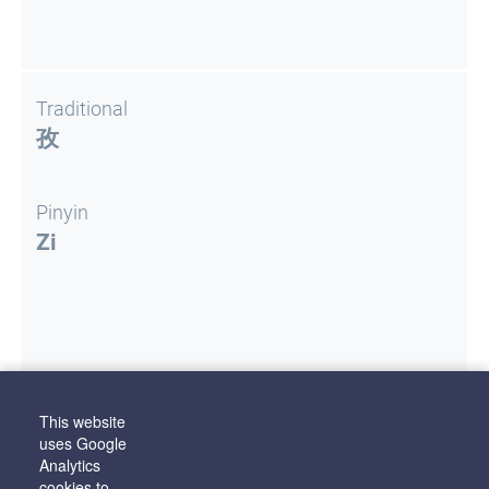
Traditional
孜
Pinyin
Zi
This website
Literature
uses Google
Staburova, J.
Ķīniešu personvārdu atveide
Analytics
latviešu valodā: elektronisks izdevums
. Rīga
cookies to