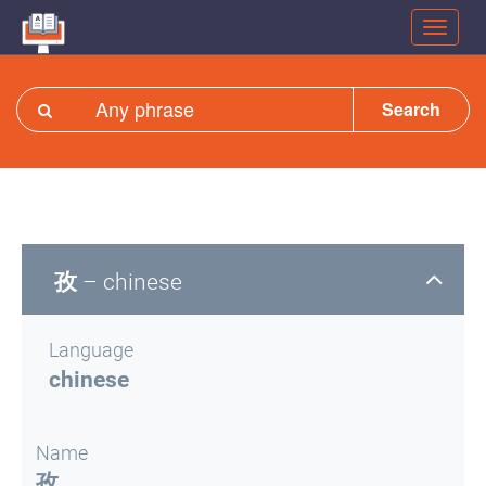
Search
孜
– chinese
Language
chinese
Name
孜