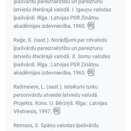
īpašvārdu pareizrakstību un pareizrunu
latviešu literārajā valodā. I. Igauņu valodas
īpašvārdi
. Rīga : Latvijas PSR Zinātņu
akadēmijas izdevniecība, 1960.
Raģe, S. (sast.).
Norādījumi par citvalodu
īpašvārdu pareizrakstību un pareizrunu
latviešu literārajā valodā. X. Somu valodas
īpašvārdi
. Rīga : Latvijas PSR Zinātņu
akadēmijas izdevniecība, 1963.
Rašmeiere, L. (sast.).
Ieteikumi turku
personvārdu atveidei latviešu valodā
.
Projekts. Kons. U. Bērziņš. Rīga : Latvijas
Vēstnesis, 1997.
Remass, S. Spāņu valodas īpašvārdu