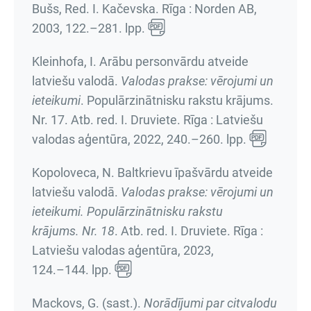
Bušs, Red. I. Kačevska. Rīga : Norden AB,
2003,
122.–281. lpp.
Kleinhofa, I. Arābu personvārdu atveide
latviešu valodā.
Valodas prakse: vērojumi un
ieteikumi
.
Populārzinātnisku rakstu krājums.
Nr. 17
. Atb. red. I. Druviete. Rīga : Latviešu
valodas aģentūra, 2022,
240.–260. lpp.
Kopoloveca, N. Baltkrievu īpašvārdu atveide
latviešu valodā.
Valodas prakse: vērojumi un
ieteikumi. Populārzinātnisku rakstu
krājums. Nr. 18
. Atb. red. I. Druviete. Rīga :
Latviešu valodas aģentūra, 2023,
124.–144. lpp.
Mackovs, G. (sast.).
Norādījumi par citvalodu