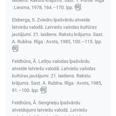
laidiens. Rakstu krājums
. Sast. T. Porīte. Rīga
: Liesma, 1978,
164.–170. lpp.
Elsberga, S. Zviedru īpašvārdu atveide
latviešu valodā.
Latviešu valodas kultūras
jautājumi
.
21. laidiens. Rakstu krājums
. Sast.
A. Rubīna. Rīga : Avots, 1985,
100.–115. lpp.
Feldhūns, Ā. Latīņu valodas īpašvārdu
atveide latviešu valodā.
Latviešu valodas
kultūras jautājumi
.
21. laidiens. Rakstu
krājums
. Sast. A. Rubīna. Rīga : Avots, 1985,
91.–100. lpp.
Feldhūns, Ā. Sengrieķu īpašvārdu
atveidojumi latviešu valodā.
Latviešu