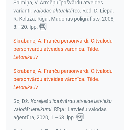
Salmiņa, V. Armēņu īpašvārdu atveides
varianti.
Valodas aktualitātes
. Red. D. Liepa,
R. Koluža. Rīga : Madonas poligrāfists, 2008,
8.–20. lpp.
Skrābane, A. Franču personvārdi. Citvalodu
personvārdu atveides vārdnīca. Tilde.
Letonika.lv
Skrābane, A. Franču personvārdi. Citvalodu
personvārdu atveides vārdnīca. Tilde.
Letonika.lv
So, Dž.
Korejiešu īpašvārdu atveide latviešu
valodā: ieteikumi
. Rīga : Latviešu valodas
aģentūra, 2020,
1.–68. lpp.