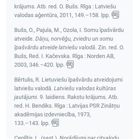
krājums
. Atb. red. O. Bušs. Rīga : Latviešu
valodas aģentūra, 2011,
149.–158. lpp.
Bušs, O., Pajula, M., Ozola, I. Somu īpašvārdu
atveide.
Dāņu, norvēģu, zviedru un somu
īpašvārdu atveide latviešu valodā
. Zin. red. O.
Bušs, Red. I. Kačevska. Rīga : Norden AB,
2003,
346.–420. lpp.
Bērtulis, R. Lietuviešu īpašvārdu atveidojumi
latviešu valodā.
Latviešu valodas kultūras
jautājumi
.
9. laidiens. Rakstu krājums
. Atb.
red. H. Bendiks. Rīga : Latvijas PSR Zinātņu
akadēmijas izdevniecība, 1973,
133.–143. lpp.
Ceplītis, L. (sast.).
Norādījumi par citvalodu