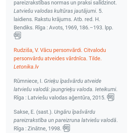
pareizrakstības normas un praksi salīdzinot.
Latviešu valodas kultūras jautājumi
.
5.
laidiens. Rakstu krājums
. Atb. red. H.
Bendiks. Rīga : Avots, 1969,
186.–193. lpp.
Rudziša, V. Vācu personvārdi. Citvalodu
personvārdu atveides vārdnīca. Tilde.
Letonika.lv
Rūmniece, I.
Grieķu īpašvārdu atveide
latviešu valodā: jaungrieķu valoda. Ieteikumi
.
Rīga : Latviešu valodas aģentūra, 2015.
Sakse, E. (sast.).
Ungāru īpašvārdu
pareizrakstība un pareizruna latviešu valodā
.
Rīga : Zinātne, 1998.