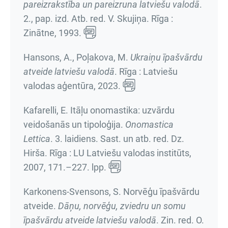
pareizrakstība un pareizruna latviešu valodā
.
2., pap. izd. Atb. red. V. Skujiņa. Rīga :
Zinātne, 1993.
Hansons, A., Poļakova, M.
Ukraiņu īpašvārdu
atveide latviešu valodā
. Rīga : Latviešu
valodas aģentūra, 2023.
Kafarelli, E. Itāļu onomastika: uzvārdu
veidošanās un tipoloģija.
Onomastica
Lettica
.
3. laidiens
. Sast. un atb. red. Dz.
Hirša. Rīga : LU Latviešu valodas institūts,
2007,
171.–227. lpp.
Karkonens-Svensons, S. Norvēģu īpašvārdu
atveide.
Dāņu, norvēģu, zviedru un somu
īpašvārdu atveide latviešu valodā
. Zin. red. O.