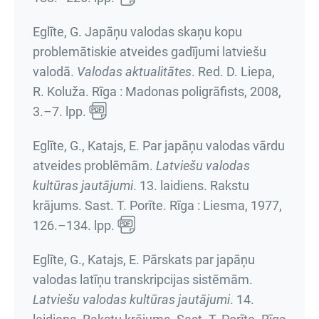
Eglīte, G. Japāņu valodas skaņu kopu
problemātiskie atveides gadījumi latviešu
valodā.
Valodas aktualitātes
. Red. D. Liepa,
R. Koluža. Rīga : Madonas poligrāfists, 2008,
3.–7. lpp.
Eglīte, G., Katajs, E. Par japāņu valodas vārdu
atveides problēmām.
Latviešu valodas
kultūras jautājumi
.
13. laidiens. Rakstu
krājums
. Sast. T. Porīte. Rīga : Liesma, 1977,
126.–134. lpp.
Eglīte, G., Katajs, E. Pārskats par japāņu
valodas latīņu transkripcijas sistēmām.
Latviešu valodas kultūras jautājumi
.
14.