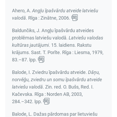
Ahero, A.
Angļu īpašvārdu atveide latviešu
valodā
. Rīga : Zinātne, 2006.
Baldunčiks, J. Angļu īpašvārdu atveides
problēmas latviešu valodā.
Latviešu valodas
kultūras jautājumi
.
15. laidiens. Rakstu
krājums
. Sast. T. Porīte. Rīga : Liesma, 1979,
83.–87. lpp.
Balode, I. Zviedru īpašvārdu atveide.
Dāņu,
norvēģu, zviedru un somu īpašvārdu atveide
latviešu valodā
. Zin. red. O. Bušs, Red. I.
Kačevska. Rīga : Norden AB, 2003,
284.–342. lpp.
Balode, L. Dažas pārdomas par lietuviešu