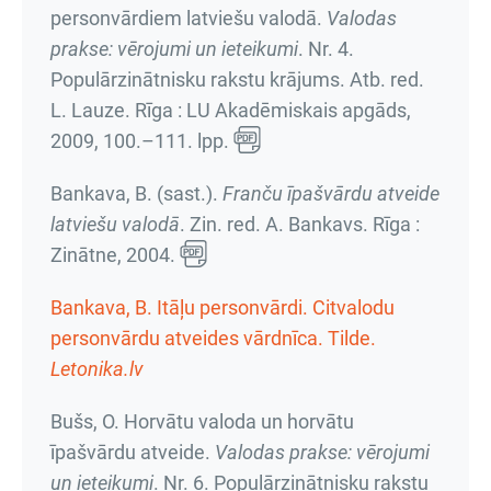
personvārdiem latviešu valodā.
Valodas
prakse: vērojumi un ieteikumi
.
Nr. 4.
Populārzinātnisku rakstu krājums
. Atb. red.
L. Lauze. Rīga : LU Akadēmiskais apgāds,
2009,
100.–111. lpp.
Bankava, B. (sast.).
Franču īpašvārdu atveide
latviešu valodā
. Zin. red. A. Bankavs. Rīga :
Zinātne, 2004.
Bankava, B. Itāļu personvārdi. Citvalodu
personvārdu atveides vārdnīca. Tilde.
Letonika.lv
Bušs, O. Horvātu valoda un horvātu
īpašvārdu atveide.
Valodas prakse: vērojumi
un ieteikumi
.
Nr. 6. Populārzinātnisku rakstu