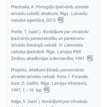
Placinska, A.
Portugāļu īpašvārdu atveide
latviešu valodā: ieteikumi
. Rīga : Latviešu
valodas aģentūra, 2015.
Porīte, T. (sast.).
Norādījumi par citvalodu
īpašvārdu pareizrakstību un pareizrunu
latviešu literārajā valodā. IV. Lietuviešu
valodas īpašvārdi
. Rīga : Latvijas PSR
Zinātņu akadēmijas izdevniecība, 1961.
Projekts.
Ieteikumi ķīniešu personvārdu
atveidei latviešu valodā
. Kons. I. Forande,
Sast. D. Gailīte. Rīga : Latvijas Vēstnesis,
1997,
1.–16. lpp.
Raģe, S. (sast.).
Norādījumi par citvalodu