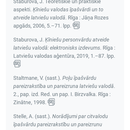
Staburova, J. Teorētiskie un praktiskie
aspekti.
Ķīniešu valodas īpašvārdi un to
atveide latviešu valodā
. Rīga : Jāņa Rozes
apgāds, 2006,
5.–71. lpp.
Staburova, J.
Ķīniešu personvārdu atveide
latviešu valodā: elektronisks izdevums
. Rīga :
Latviešu valodas aģentūra, 2019,
1.–87. lpp.
Staltmane, V. (sast.).
Poļu īpašvārdu
pareizrakstība un pareizruna latviešu valodā
.
2., pap. izd. Red. un pap. I. Birzvalka. Rīga :
Zinātne, 1998.
Stelle, A. (sast.).
Norādījumi par citvalodu
īpašvārdu pareizrakstību un pareizrunu