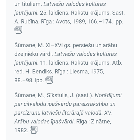
un tituliem.
Latviešu valodas kultūras
jautājumi
.
25. laidiens. Rakstu krājums
. Sast.
A. Rubīna. Rīga : Avots, 1989,
166.–174. lpp.
Šūmane, M. XI–XVI gs. persiešu un arābu
dzejnieku vārdi.
Latviešu valodas kultūras
jautājumi
.
11. laidiens. Rakstu krājums
. Atb.
red. H. Bendiks. Rīga : Liesma, 1975,
88.–98. lpp.
Šūmane, M., Sīkstulis, J. (sast.).
Norādījumi
par citvalodu īpašvārdu pareizrakstību un
pareizrunu latviešu literārajā valodā. XV.
Arābu valodas īpašvārdi
. Rīga : Zinātne,
1982.