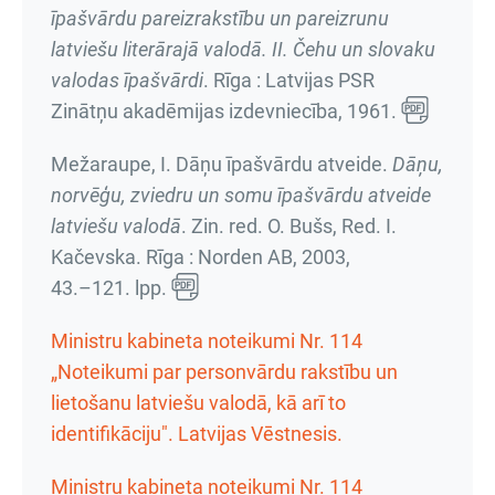
īpašvārdu pareizrakstību un pareizrunu
latviešu literārajā valodā. II. Čehu un slovaku
valodas īpašvārdi
. Rīga : Latvijas PSR
Zinātņu akadēmijas izdevniecība, 1961.
Mežaraupe, I. Dāņu īpašvārdu atveide.
Dāņu,
norvēģu, zviedru un somu īpašvārdu atveide
latviešu valodā
. Zin. red. O. Bušs, Red. I.
Kačevska. Rīga : Norden AB, 2003,
43.–121. lpp.
Ministru kabineta noteikumi Nr. 114
„Noteikumi par personvārdu rakstību un
lietošanu latviešu valodā, kā arī to
identifikāciju". Latvijas Vēstnesis.
Ministru kabineta noteikumi Nr. 114