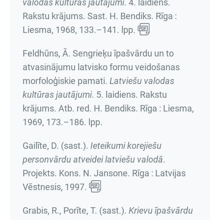
valodas kultūras jautājumi
.
4. laidiens.
Rakstu krājums
. Sast. H. Bendiks. Rīga :
Liesma, 1968,
133.–141. lpp.
Feldhūns, Ā. Sengrieķu īpašvārdu un to
atvasinājumu latvisko formu veidošanas
morfoloģiskie pamati.
Latviešu valodas
kultūras jautājumi
.
5. laidiens. Rakstu
krājums
. Atb. red. H. Bendiks. Rīga : Liesma,
1969,
173.–186. lpp.
Gailīte, D. (sast.).
Ieteikumi korejiešu
personvārdu atveidei latviešu valodā
.
Projekts. Kons. N. Jansone. Rīga : Latvijas
Vēstnesis, 1997.
Grabis, R., Porīte, T. (sast.).
Krievu īpašvārdu