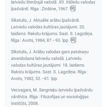
latviešu literārajā valodā. XII. Itāliešu valodas
īpašvārdi
. Rīga : Zinātne, 1967.
Sīkstulis, J. Aktuālie arābu īpašvārdi.
Latviešu valodas kultūras jautājumi
.
20.
laidiens. Rakstu krājums
. Sast. S. Lagzdiņa.
Rīga : Avots, 1984,
87.–93. lpp.
Sīkstulis, J. Arābu valodas garo patskaņu
atveidošana latviešu valodā.
Latviešu
valodas kultūras jautājumi
.
18. laidiens.
Rakstu krājums
. Sast. S. Lagzdiņa. Rīga :
Avots, 1982,
52.–61. lpp.
Vecvagars, M.
Sengrieķu-latviešu īpašvārdu
vārdnīca
. Rīga : Filozofijas un socioloģijas
institūts, 2008.