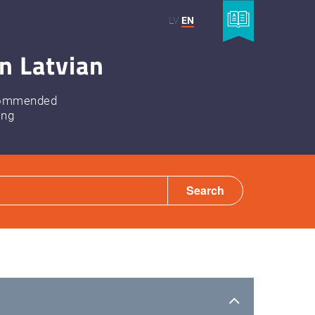
LV
EN
n Latvian
ommended
ing
Search