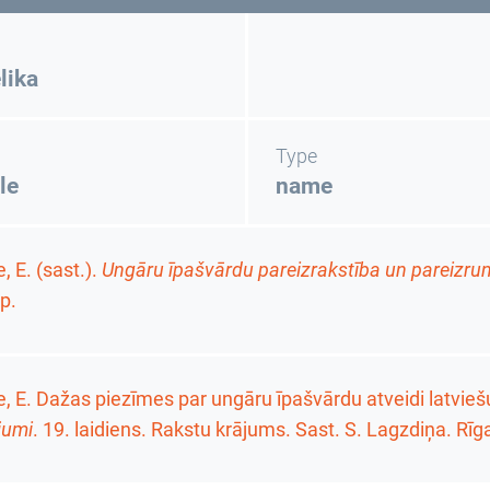
lika
Type
le
name
, E. (sast.).
Ungāru īpašvārdu pareizrakstība un pareizrun
p.
, E. Dažas piezīmes par ungāru īpašvārdu atveidi latvieš
jumi
.
19. laidiens. Rakstu krājums
. Sast. S. Lagzdiņa. Rīg