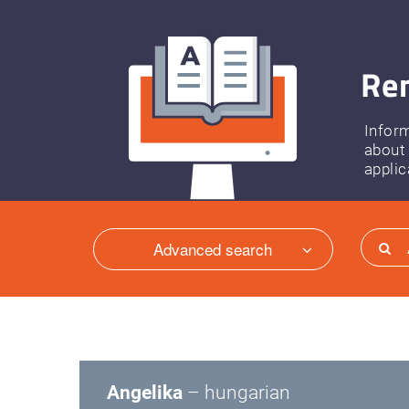
Ren
Infor
about
applic
Advanced search
Angelika
– hungarian