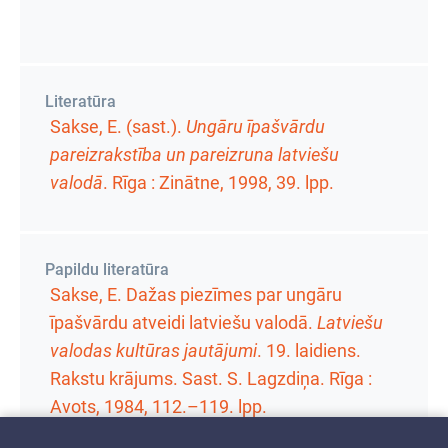
Literatūra
Sakse, E. (sast.).
Ungāru īpašvārdu
pareizrakstība un pareizruna latviešu
valodā
. Rīga : Zinātne, 1998,
39. lpp.
Papildu literatūra
Sakse, E. Dažas piezīmes par ungāru
īpašvārdu atveidi latviešu valodā.
Latviešu
valodas kultūras jautājumi
.
19. laidiens.
Rakstu krājums
. Sast. S. Lagzdiņa. Rīga :
Avots, 1984,
112.–119. lpp.