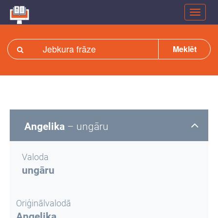
Meklēt
Angelika
– ungāru
Valoda
ungāru
Oriģinālvalodā
Angelika