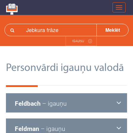
Meklēt
IGAUŅU
Personvārdi igauņu valodā
Feldbach
– igauņu
Feldman
– igauņu