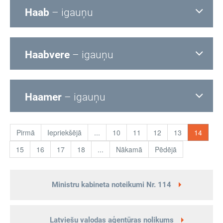
Haab
– igauņu
Haabvere
– igauņu
Haamer
– igauņu
Pirmā
Iepriekšējā
...
10
11
12
13
14
15
16
17
18
...
Nākamā
Pēdējā
Ministru kabineta noteikumi Nr. 114
Latviešu valodas aģentūras nolikums