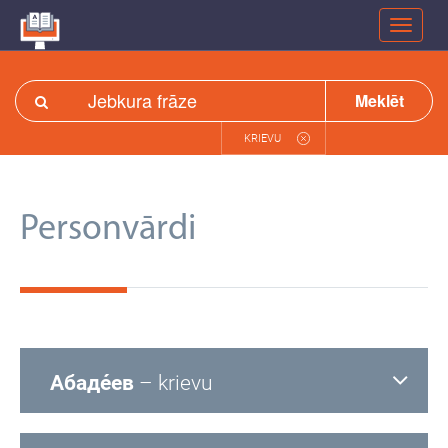
Meklēt
KRIEVU
Personvārdi
Абаде́ев
– krievu