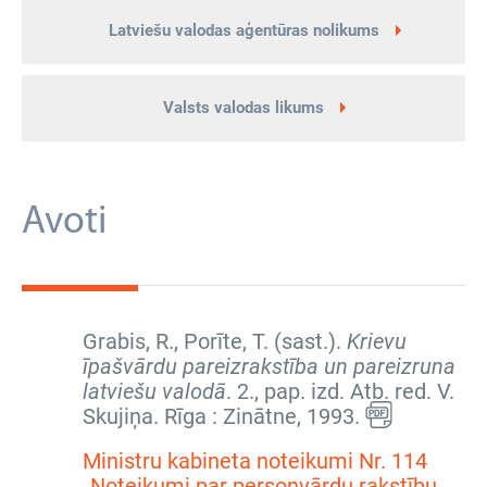
Latviešu valodas aģentūras nolikums
Valsts valodas likums
Avoti
Grabis, R., Porīte, T. (sast.).
Krievu
īpašvārdu pareizrakstība un pareizruna
latviešu valodā
. 2., pap. izd. Atb. red. V.
Skujiņa. Rīga : Zinātne, 1993.
Ministru kabineta noteikumi Nr. 114
„Noteikumi par personvārdu rakstību