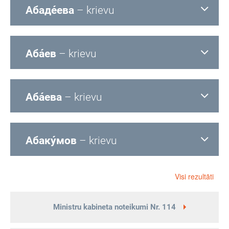
Абаде́ева
– krievu
Аба́ев
– krievu
Аба́ева
– krievu
Абаку́мов
– krievu
Visi rezultāti
Ministru kabineta noteikumi Nr. 114