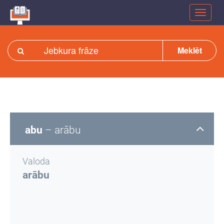
Meklēt
abu
– arābu
Valoda
arābu