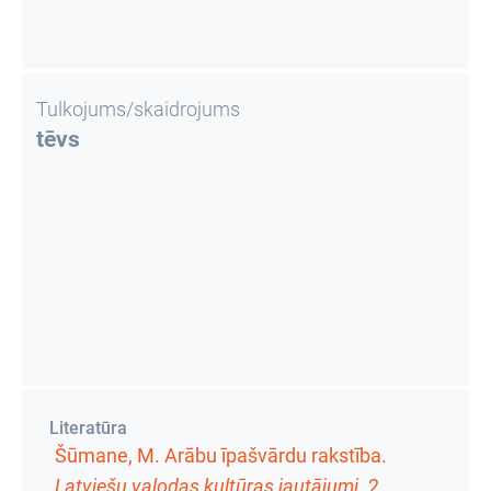
Tulkojums/skaidrojums
tēvs
Literatūra
Šūmane, M. Arābu īpašvārdu rakstība.
Latviešu valodas kultūras jautājumi
.
2.