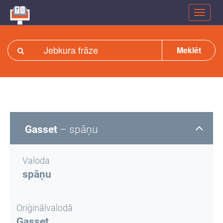
Meklēt
Gasset
– spāņu
Valoda
spāņu
Oriģinālvalodā
Gasset