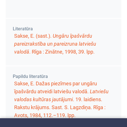
Literatūra
Sakse, E. (sast.).
Ungāru īpašvārdu
pareizrakstība un pareizruna latviešu
valodā
. Rīga : Zinātne, 1998,
39. lpp.
Papildu literatūra
Sakse, E. Dažas piezīmes par ungāru
īpašvārdu atveidi latviešu valodā.
Latviešu
valodas kultūras jautājumi
.
19. laidiens.
Rakstu krājums
. Sast. S. Lagzdiņa. Rīga :
Avots, 1984,
112.–119. lpp.