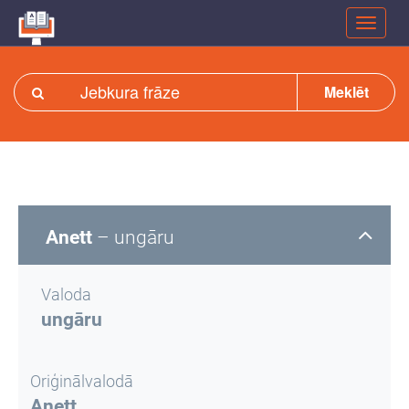
Meklēt
Anett
– ungāru
Valoda
ungāru
Oriģinālvalodā
Anett