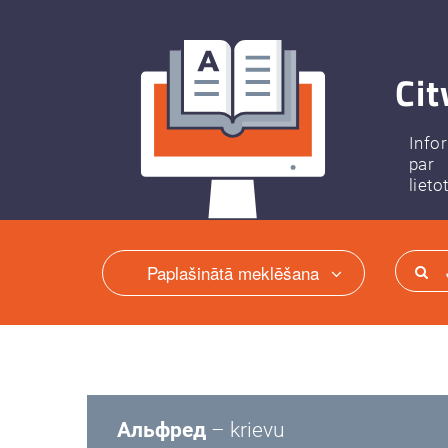
Cit
Info
par
lieto
Paplašinātā meklēšana
Альфред
– krievu