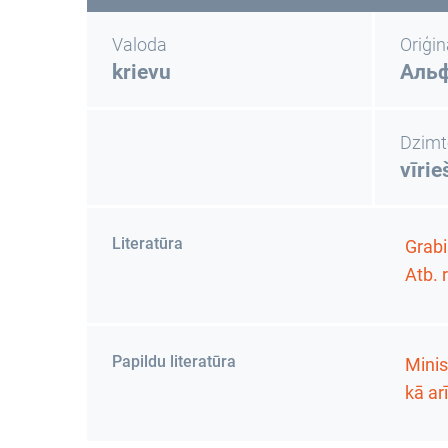
Valoda
Oriģi
krievu
Аль
Dzimt
vīrie
Literatūra
Grabis
Atb. 
Papildu literatūra
Minis
kā ar