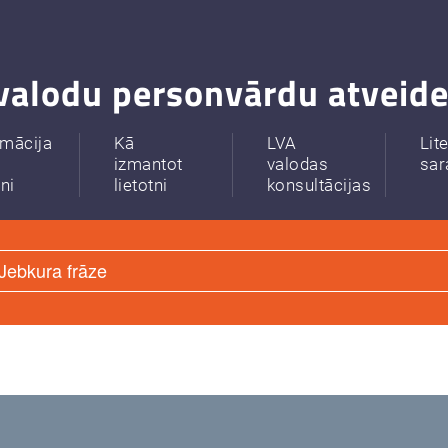
valodu personvārdu atveide
rmācija
Kā
LVA
Lit
izmantot
valodas
sar
tni
lietotni
konsultācijas