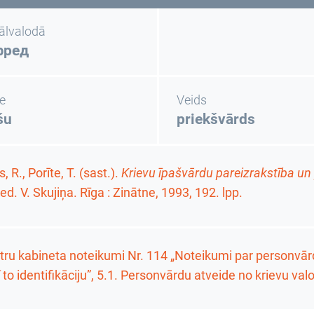
nālvalodā
фред
e
Veids
šu
priekšvārds
, R., Porīte, T. (sast.).
Krievu īpašvārdu pareizrakstība un
red. V. Skujiņa. Rīga : Zinātne, 1993,
192. lpp.
tru kabineta noteikumi Nr. 114 „Noteikumi par personvārd
ī to identifikāciju”, 5.1. Personvārdu atveide no krievu val