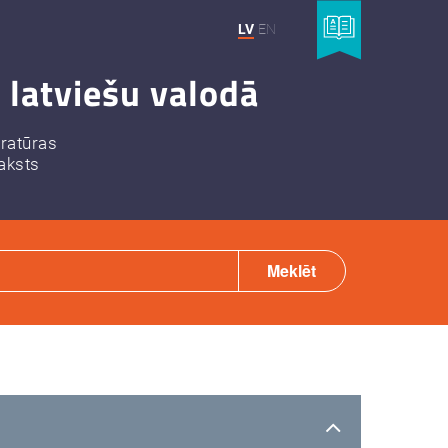
LV
EN
 latviešu valodā
eratūras
aksts
Meklēt