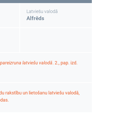
Latviešu valodā
Alfrēds
 pareizruna latviešu valodā
. 2., pap. izd.
u rakstību un lietošanu latviešu valodā,
odas.