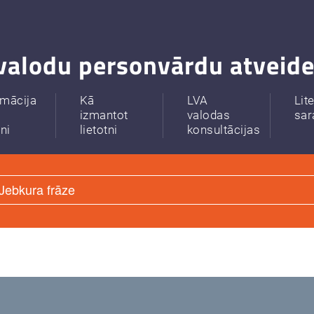
valodu personvārdu atveide
rmācija
Kā
LVA
Lit
izmantot
valodas
sar
tni
lietotni
konsultācijas