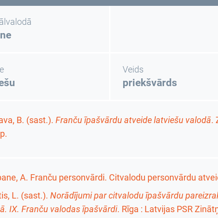
nālvalodā
ane
e
Veids
iešu
priekšvārds
va, B. (sast.).
Franču īpašvārdu atveide latviešu valodā
.
p.
ane, A. Franču personvārdi. Citvalodu personvārdu atvei
is, L. (sast.).
Norādījumi par citvalodu īpašvārdu pareizrak
ā. IX. Franču valodas īpašvārdi
. Rīga : Latvijas PSR Zinā