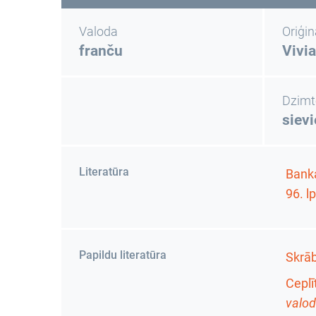
Valoda
Oriģi
franču
Vivi
Dzimt
siev
Literatūra
Banka
96. lp
Papildu literatūra
Skrāb
Ceplīt
valod