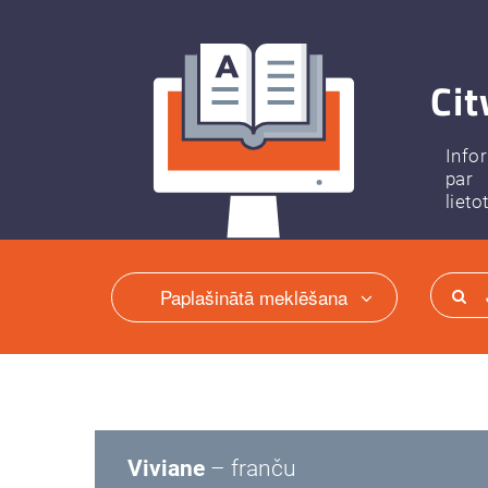
Cit
Info
par
lieto
Paplašinātā meklēšana
Viviane
– franču