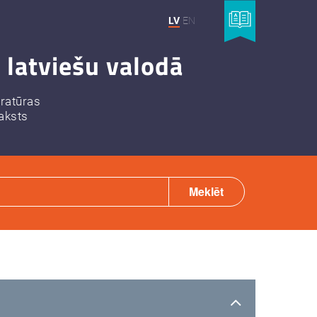
LV
EN
 latviešu valodā
eratūras
aksts
Meklēt