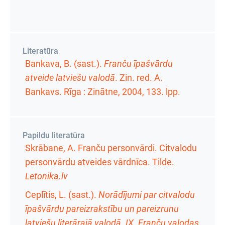
Literatūra
Bankava, B. (sast.).
Franču īpašvārdu
atveide latviešu valodā
. Zin. red. A.
Bankavs. Rīga : Zinātne, 2004,
133. lpp.
Papildu literatūra
Skrābane, A. Franču personvārdi. Citvalodu
personvārdu atveides vārdnīca. Tilde.
Letonika.lv
Ceplītis, L. (sast.).
Norādījumi par citvalodu
īpašvārdu pareizrakstību un pareizrunu
latviešu literārajā valodā. IX. Franču valodas