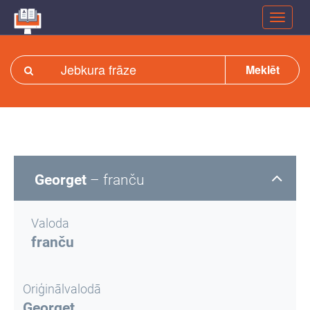
Meklēt
Georget
– franču
Valoda
franču
Oriģinālvalodā
Georget