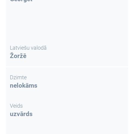
Latviešu valodā
Žoržē
Dzimte
nelokāms
Veids
uzvārds