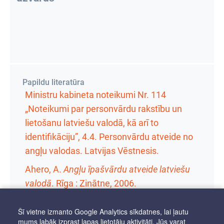
Papildu literatūra
Ministru kabineta noteikumi Nr. 114
„Noteikumi par personvārdu rakstību un
lietošanu latviešu valodā, kā arī to
identifikāciju”, 4.4. Personvārdu atveide no
angļu valodas. Latvijas Vēstnesis.
Ahero, A.
Angļu īpašvārdu atveide latviešu
valodā
. Rīga : Zinātne, 2006.
Šī vietne izmanto Google Analytics sīkdatnes, lai ļautu
mums labāk izprast lapas lietotāju aktivitāti. Jūs varat