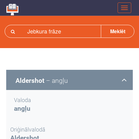
Meklēt
Aldershot
– angļu
Valoda
angļu
Oriģinālvalodā
Aldershot