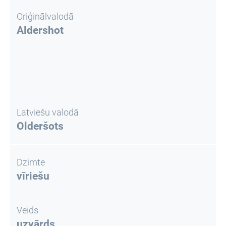
Oriģinālvalodā
Aldershot
Latviešu valodā
Olderšots
Dzimte
vīriešu
Veids
uzvārds