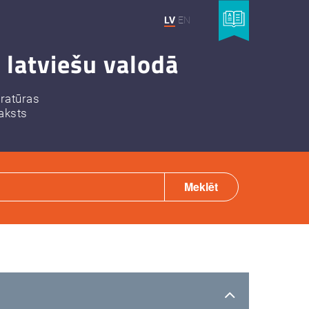
LV
EN
 latviešu valodā
eratūras
aksts
Meklēt