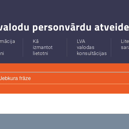
valodu personvārdu atveide
rmācija
Kā
LVA
Lit
izmantot
valodas
sar
tni
lietotni
konsultācijas