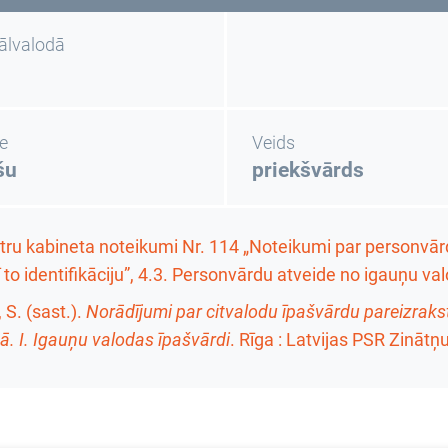
nālvalodā
e
Veids
šu
priekšvārds
tru kabineta noteikumi Nr. 114 „Noteikumi par personvārd
ī to identifikāciju”, 4.3. Personvārdu atveide no igauņu va
 S. (sast.).
Norādījumi par citvalodu īpašvārdu pareizrakstī
ā. I. Igauņu valodas īpašvārdi
. Rīga : Latvijas PSR Zināt