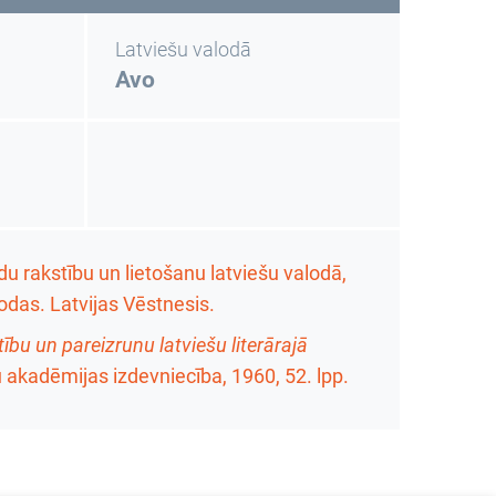
Latviešu valodā
Avo
u rakstību un lietošanu latviešu valodā,
lodas. Latvijas Vēstnesis.
bu un pareizrunu latviešu literārajā
ņu akadēmijas izdevniecība, 1960,
52. lpp.