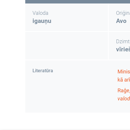
Valoda
Oriģi
igauņu
Avo
Dzimt
vīrie
Literatūra
Minis
kā ar
Raģe,
valod