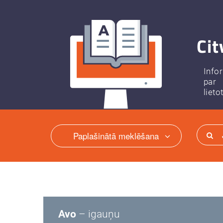
Cit
Info
par
lieto
Paplašinātā meklēšana
Avo
– igauņu