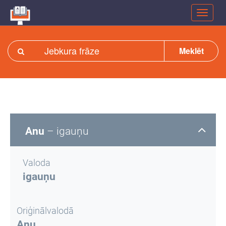
Meklēt
Anu
– igauņu
Valoda
igauņu
Oriģinālvalodā
Anu