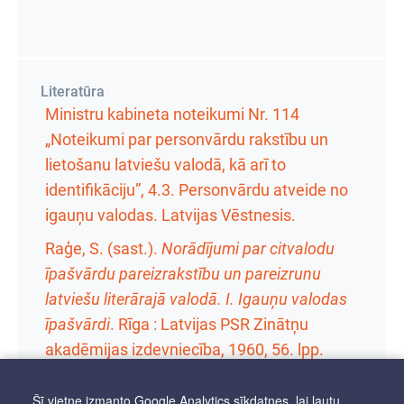
Literatūra
Ministru kabineta noteikumi Nr. 114
„Noteikumi par personvārdu rakstību un
lietošanu latviešu valodā, kā arī to
identifikāciju”, 4.3. Personvārdu atveide no
igauņu valodas. Latvijas Vēstnesis.
Raģe, S. (sast.).
Norādījumi par citvalodu
īpašvārdu pareizrakstību un pareizrunu
latviešu literārajā valodā. I. Igauņu valodas
īpašvārdi
. Rīga : Latvijas PSR Zinātņu
akadēmijas izdevniecība, 1960,
56. lpp.
Šī vietne izmanto Google Analytics sīkdatnes, lai ļautu