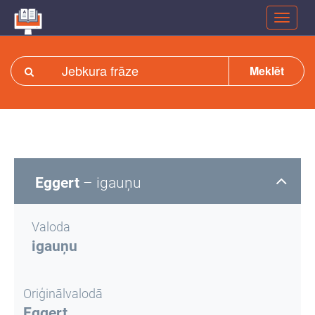
Meklēt
Eggert
– igauņu
Valoda
igauņu
Oriģinālvalodā
Eggert