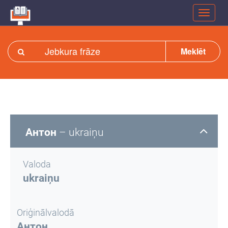
Meklēt
Антон
– ukraiņu
Valoda
ukraiņu
Oriģinālvalodā
Антон