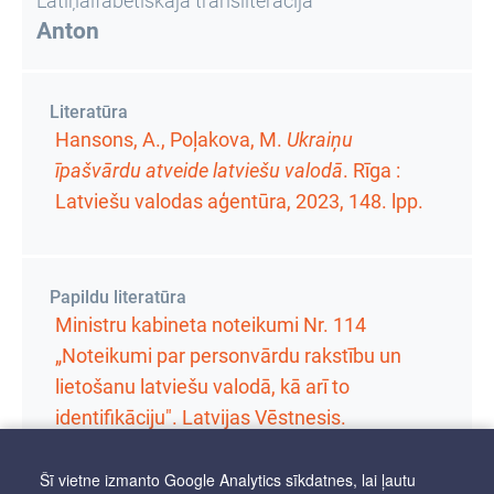
Latīņalfabētiskajā transliterācijā
Anton
Literatūra
Hansons, A., Poļakova, M.
Ukraiņu
īpašvārdu atveide latviešu valodā
. Rīga :
Latviešu valodas aģentūra, 2023,
148. lpp.
Papildu literatūra
Ministru kabineta noteikumi Nr. 114
„Noteikumi par personvārdu rakstību un
lietošanu latviešu valodā, kā arī to
identifikāciju". Latvijas Vēstnesis.
Šī vietne izmanto Google Analytics sīkdatnes, lai ļautu